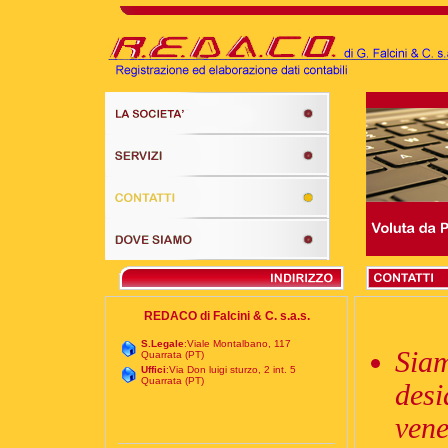
REDACO di Falcini & C. s.a.s.
S.Legale
:Viale Montalbano, 117
Siam
Quarrata (PT)
Uffici
:Via Don luigi sturzo, 2 int. 5
Quarrata (PT)
desi
vene