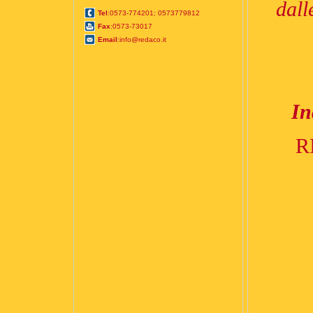
dall
Tel
:0573-774201; 0573779812
Fax
:0573-73017
Email
:info@redaco.it
In
R