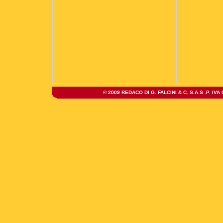
© 2009 REDACO DI G. FALCINI & C. S.A.S .P. IV